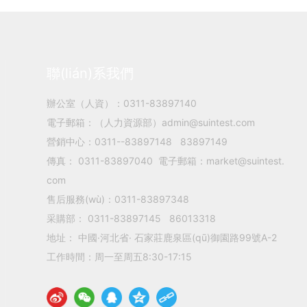
聯(lián)系我們
辦公室（人資）：
0311-83897140
電子郵箱：（人力資源部）
admin@suintest.com
營銷中心：
0311-
-83897148
83897149
傳真： 0311-83897040 電子郵箱：
market@suintest.
com
售后服務(wù)：
0311-83897348
采購部：
0311-83897145
86013318
地址： 中國·河北省· 石家莊鹿泉區(qū)御園路99號A-2
工作時間：周一至周五8:30-17:15