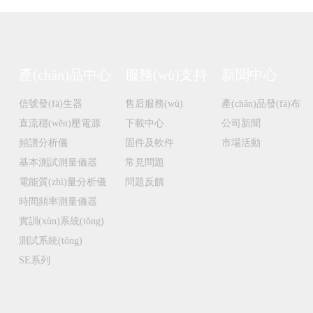
產(chǎn)品中心
服務(wù)支持
新聞中心
信號發(fā)生器
售后服務(wù)
產(chǎn)品發(fā)布
直流穩(wěn)壓電源
下載中心
公司新聞
頻譜分析儀
固件及軟件
市場活動
基本測試測量儀器
常見問題
電能質(zhì)量分析儀
問題反饋
時間頻率測量儀器
實訓(xùn)系統(tǒng)
測試系統(tǒng)
SE系列