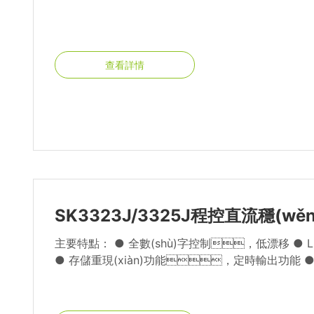
查看詳情
SK3323J/3325J程控直流穩(wě
主要特點： ● 全數(shù)字控制，低漂移 ● 
● 存儲重現(xiàn)功能，定時輸出功能 ● 穩
硬件實現(xiàn)過壓保護(hù)功能 ● LAN接口，R
充電輸出接口