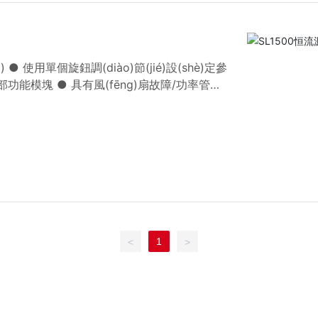
● 使用單個旋鈕調(diào)節(jié)設(shè)定參
部功能模塊 ● 具有風(fēng)扇故障/功率管過
shè)定值步進(jìn)值為0.1mA ● 輸出電流
用方便
1
<
>