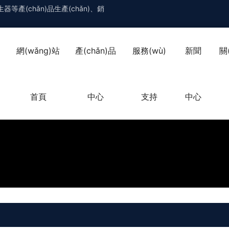
器等產(chǎn)品生產(chǎn)、銷
網(wǎng)站
產(chǎn)品
服務(wù)
新聞
關
首頁
中心
支持
中心