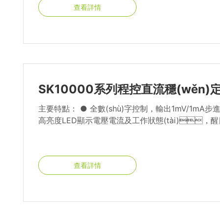
查看詳情
SK10000系列程控直流穩(wěn)
主要特點： ● 全數(shù)字控制，輸出1mV/1mA步進
高亮度LED顯示電壓電流及工作狀態(tài)，醒目直
hù)，調(diào)節(jié)方便 ● 智能溫控風(fēn
控制，存儲重現(xiàn)功能，輸出過壓保護(hù)功能
選配USB接口
查看詳情