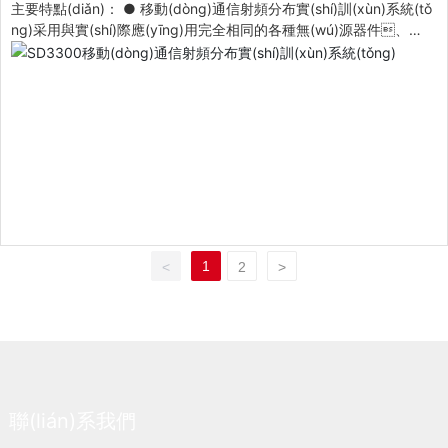
主要特點(diǎn)： ● 移動(dòng)通信射頻分布實(shí)訓(xùn)系統(tǒ
ng)采用與實(shí)際應(yīng)用完全相同的各種無(wú)源器件、天
線和有源設(shè)備，可以組成各種實(shí)用的GSM、CDMA
和WCDMA射頻分布系統(tǒng) ● 可以開展各種無(wú)源器件測(c
è)量、有源設(shè)備測(cè)量和射頻分布系統(tǒng)測(cè)
量的相關(guān)實(shí)訓(xùn) ● 可以開展各種射頻分布系統(tǒng)
的勘測(cè)和設(shè)計(jì)實(shí)訓(xùn) ● 可以開展各種射頻分布
系統(tǒng)的安裝和調(diào)測(cè)實(shí)訓(xùn) ● 提供完整的
《移動(dòng)通信射頻分布系統(tǒng)實(shí)驗(yàn)指導(dǎo)書》
1
<
2
>
聯(lián)系我們