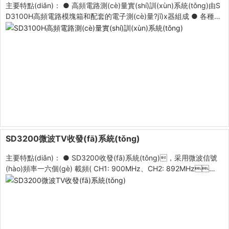
統(tǒng)配合使用，是一套完整的高頻電路實(shí)訓(xù
主要特點(diǎn)： ● 高頻電路測(cè)量實(shí)訓(xùn)系統(tǒng)由S
n)系統(tǒng)
D3100H高頻電路模塊箱和配套的電子測(cè)量?jī)x器組成 ● 各種
電路模塊均采用實(shí)際產(chǎn)品應(yīng)用中的使用電路和模塊
化結(jié)構(gòu) ● 可以進(jìn)行各種典型電路模塊的實(shí)驗(yà
n)，同時(shí)可以組成70MHz射頻收發(fā)系統(tǒng) ●
可以利用配套的電路模塊開展“實(shí)用通信電路課程設(shè)計(jì)實
(shí)訓(xùn)” ● 提供完整的《高頻電子測(cè)量實(shí)驗(yàn)指導
(dǎo)書》和《實(shí)用通信電路課程設(shè)計(jì)實(shí)驗(yàn)指
導(dǎo)書》
SD3200微波TV收發(fā)系統(tǒng)
主要特點(diǎn)： ● SD3200收發(fā)系統(tǒng)，采用微波信號
(hào)頻率一六個(gè) 載頻( CH1: 900MHz、CH2: 892MHz、
CH3: 884MHz、CH4: 876MHz、CH5: 868MHz、
CH6: 860MHz ) ● SD3200收發(fā)系統(tǒng)采用高穩(wěn)定度
微波鎖相振蕩器作為本振源 ● SD3200收發(fā)系統(tǒng)中的電路
模塊采用較先進(jìn)的微波電路和器件 ● SD3200收發(fā)系統(tǒn
g)的電路均以模塊形式，便于組合和測(cè)試并有檢測(cè)