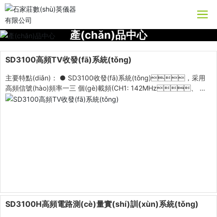
產(chǎn)品中心
SD3100高頻TV收發(fā)系統(tǒng)
主要特點(diǎn)： ● SD3100收發(fā)系統(tǒng)，采用
高頻信號(hào)頻率一三 個(gè)載頻(CH1: 142MHz、 CH
2: 150MHz、 CH3: 158MHz ) ● SD3100收發(fā)系統(tǒn
g)采用高穩(wěn)定度鎖相振蕩器作為本振源 ● SD3100收發(fā)系
統(tǒng)中的電路模塊采用較先進(jìn)的電路和高頻器件 ● SD3100
收發(fā)系統(tǒng)的電路和器件的模塊均有檢測(cè)點(diǎn)，便于
測(cè)試收發(fā)信機(jī)的各點(diǎn)的工作狀態(tài) ● SD3100收
發(fā)系統(tǒng)，采用三個(gè)載頻，可由信道選擇器選
擇，信道間隔為8MHz ● SD3100收發(fā)系統(tǒng)均以模塊形
式，便于組合和測(cè)試 ● 為實(shí)驗(yàn)系統(tǒng)提供測
(cè)量?jī)x器一-TFG6300DDS函數(shù)信號(hào) 發(fā)生
器、SA9122頻譜 分析儀、SA1000頻 率特性測
(cè)試儀、SS7301 頻率計(jì)數(shù)器等測(cè)量?jī)x器 ● 配備“S
SD3100H高頻電路測(cè)量實(shí)訓(xùn)系統(tǒng)
D3100H高 頻電路實(shí)驗(yàn)?zāi)K箱”，與SD3100收發(fā)系