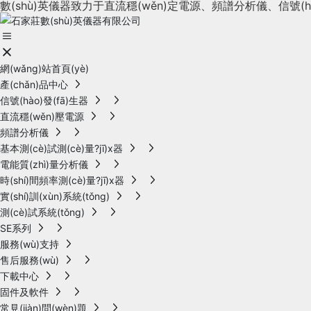
數(shù)英儀器致力于直流穩(wěn)定電源、頻譜分析儀、信號(hào)發(
網(wǎng)站首頁(yè)
產(chǎn)品中心
信號(hào)發(fā)生器
直流穩(wěn)壓電源
頻譜分析儀
基本測(cè)試測(cè)量?jī)x器
電能質(zhì)量分析儀
時(shí)間頻率測(cè)量?jī)x器
實(shí)訓(xùn)系統(tǒng)
測(cè)試系統(tǒng)
SE系列
服務(wù)支持
售后服務(wù)
下載中心
固件及軟件
常見(jiàn)問(wèn)題