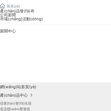
首頁(yè)
產(chǎn)品發(fā)布
公司新聞
市場(chǎng)活動(dòng)
新聞中心
網(wǎng)站首頁(yè)
產(chǎn)品中心
信號(hào)發(fā)生器
直流穩(wěn)壓電源