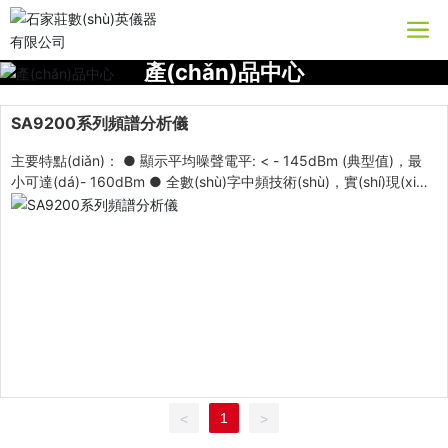
產(chǎn)品中心
SA9200系列頻譜分析儀
主要特點(diǎn)： ● 顯示平均噪聲電平: < - 145dBm (典型值)，最
小可達(dá)- 160dBm ● 全數(shù)字中頻技術(shù)，實(shí)現(xià
n)更快更精準(zhǔn)的測(cè)量 ● 頻率范圍: 9KHz ~ 7.5GHz,頻率
分辨力1Hz ● 分析帶寬10Hz ~ 1MHz,步進(jìn)為1-3-10 ● 單邊帶
相位噪聲- 96dBm/Hz(偏移10KHz) ● 全幅度精度: < 0.8dB ● 內(n
èi)置測(cè)量功能:信道功率、N-dB帶寬、鄰道功率、
占用帶寬 ● 多種通訊接口，USB_ HOST、USB_ DE
VICE、LAN、VGA便于升級(jí)，易于集成 ● 標(biāo)配EMI濾
波器，以滿足EMI測(cè)試需求
1
<
>