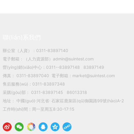
聯(lián)系我們
辦公室（人資）：
0311-83897140
電子郵箱：（人力資源部）
admin@suintest.com
營(yíng)銷(xiāo)中心：
0311-
-83897148
83897149
傳真： 0311-83897040 電子郵箱：
market@suintest.com
售后服務(wù)：
0311-83897348
采購(gòu)部：
0311-83897145
86013318
地址： 中國(guó)·河北省· 石家莊鹿泉區(qū)御園路99號(hào)A-2
工作時(shí)間：周一至周五8:30-17:15