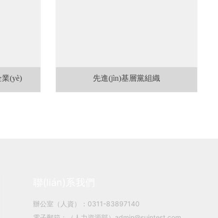
(yè)
先進(jìn)基層黨組織
聯(lián)系我們
辦公室（人資）：
0311-83897140
電子郵箱：（人力資源部）
admin@suintest.com