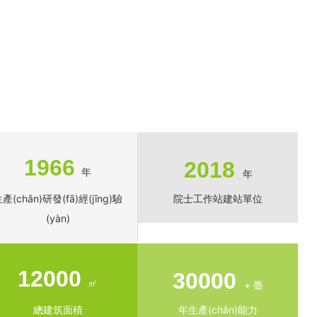
1966
2018
年
年
產(chǎn)研發(fā)經(jīng)驗
院士工作站建站單位
(yàn)
12000
30000
㎡
+ 臺
總建筑面積
年生產(chǎn)能力