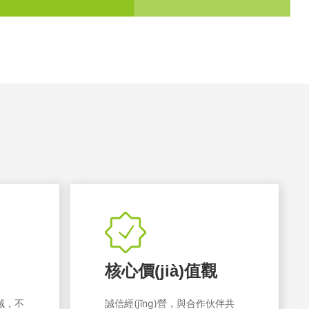
核心價(jià)值觀
域，不
誠信經(jīng)營，與合作伙伴共