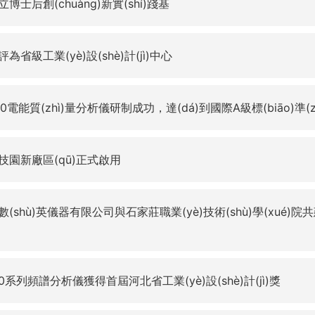
博士后創(chuàng)新實(shí)踐基
為省級工業(yè)設(shè)計(jì)中心
00電能質(zhì)量分析儀研制成功，達(dá)到國際A級標(biāo)準(z
技園新廠區(qū)正式啟用
(shù)英儀器有限公司與石家莊職業(yè)技術(shù)學(xué)院共建生
00系列頻譜分析儀獲得首屆河北省工業(yè)設(shè)計(jì)獎