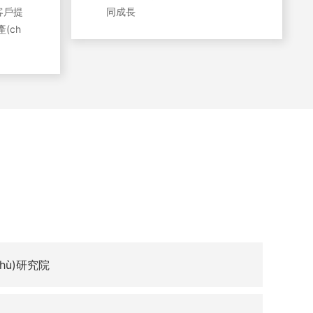
客戶提
同成長
產(ch
hù)研究院