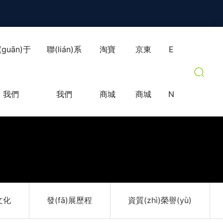
(guān)于
聯(lián)系
淘寶
京東
E
我們
我們
商城
商城
N
文化
發(fā)展歷程
資質(zhì)榮譽(yù)